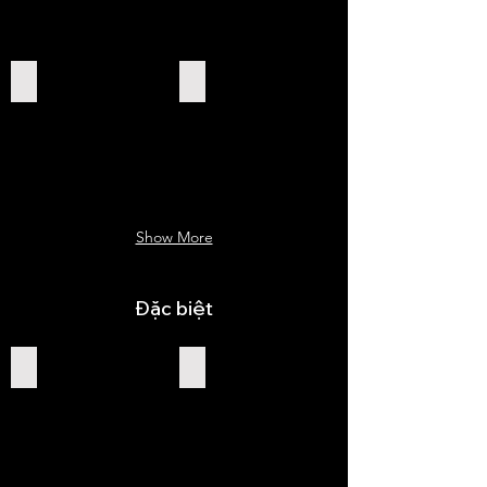
Chơi PG SLOT NỔ HŨ nhận thưởng miễn phí 16K!
Vòng quay may mắn
Show More
Đặc biệt
VIP thưởng
OZE Bảng Xếp Hạng Long 888K!