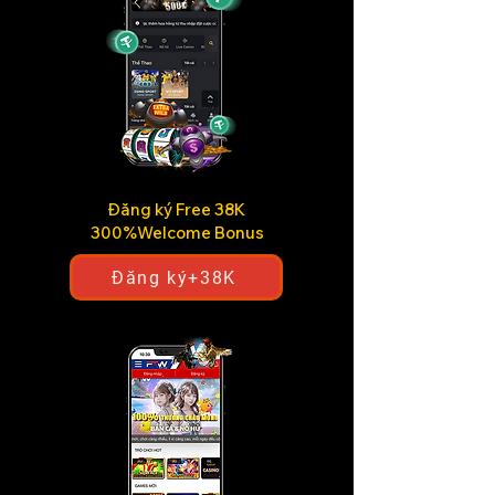
Đăng ký Free 38K
300%Welcome Bonus
Đăng ký+38K