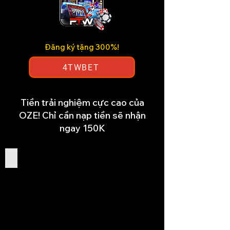
Đăng ký tặng 300%!
4TWBET
Tiền trải nghiệm cực cao của
OZE! Chỉ cần nạp tiền sẽ nhận
ngay 150K
Tiền trải nghiệm cực cao của OZE! Chỉ cần nạp tiền sẽ nhận ngay 150K