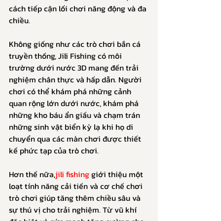
cách tiếp cận lối chơi năng động và đa 
chiều.
Không giống như các trò chơi bắn cá 
truyền thống, Jili Fishing có môi 
trường dưới nước 3D mang đến trải 
nghiệm chân thực và hấp dẫn. Người 
chơi có thể khám phá những cảnh 
quan rộng lớn dưới nước, khám phá 
những kho báu ẩn giấu và chạm trán 
những sinh vật biển kỳ lạ khi họ di 
chuyển qua các màn chơi được thiết 
kế phức tạp của trò chơi.
Hơn thế nữa,
jili fishing
 giới thiệu một 
loạt tính năng cải tiến và cơ chế chơi 
trò chơi giúp tăng thêm chiều sâu và 
sự thú vị cho trải nghiệm. Từ vũ khí 