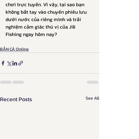
chơi trực tuyến. Vì vậy, tại sao bạn 
không bắt tay vào chuyến phiêu lưu 
dưới nước của riêng mình và trải 
nghiệm cảm giác thú vị của Jili 
Fishing ngay hôm nay?
BẮN CÁ Online
Recent Posts
See All