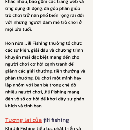
khác nhau, bao gồm các trang web và 
ứng dụng di động, đã góp phần giúp 
trò chơi trở nên phổ biến rộng rãi đối 
với những người đam mê trò chơi ở 
mọi lứa tuổi.
Hơn nữa, Jili Fishing thường tổ chức 
các sự kiện, giải đấu và chương trình 
khuyến mãi đặc biệt mang đến cho 
người chơi cơ hội cạnh tranh để 
giành các giải thưởng, tiền thưởng và 
phần thưởng. Dù chơi một mình hay 
lập nhóm với bạn bè trong chế độ 
nhiều người chơi, Jili Fishing mang 
đến vô số cơ hội để khơi dậy sự phấn 
khích và tình bạn.
Tương lai của
 jili fishing
Khi Jili Fishing tiếp tục phát triển và 